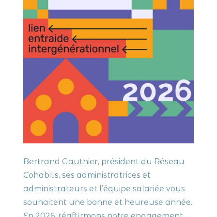
Bertrand Gauthier, président du Réseau
Cohabilis, ses administratrices et
administrateurs et l’équipe salariée vous
souhaitent une bonne et heureuse année.
En 2026, réaffirmons notre engagement