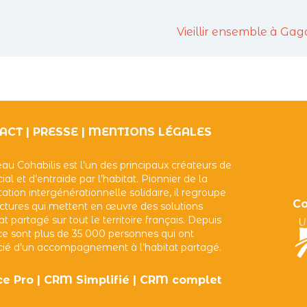
Vieillir ensemble à Gag
ACT
|
PRESSE
|
MENTIONS LÉGALES
au Cohabilis est l’un des principaux créateurs de
cial et d’entraide par l’habitat. Pionnier de la
ation intergénérationnelle solidaire, il regroupe
Co
uctures qui mettent en œuvre des solutions
at partagé sur tout le territoire français. Depuis
ce sont plus de 35 000 personnes qui ont
cié d’un accompagnement à l’habitat partagé.
e Pro
|
CRM Simplifié
|
CRM complet