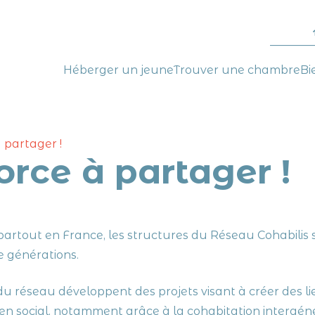
________
Héberger un jeune
Trouver une chambre
Bi
 à partager !
force à partager !
artout en France, les structures du Réseau Cohabilis 
re générations.
u réseau développent des projets visant à créer des liens
ien social, notamment grâce à la cohabitation intergéné