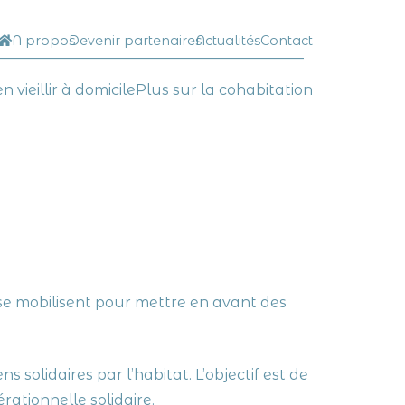
A propos
Devenir partenaires
Actualités
Contact
__________________________________________
en vieillir à domicile
Plus sur la cohabitation
se mobilisent pour mettre en avant des
 solidaires par l’habitat. L’objectif est de
rationnelle solidaire.