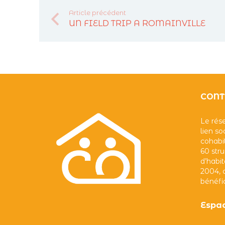
Article précédent
UN FIELD TRIP A ROMAINVILLE
CONT
Le rése
lien so
cohabit
60 str
d’habit
2004, 
bénéfi
Espac