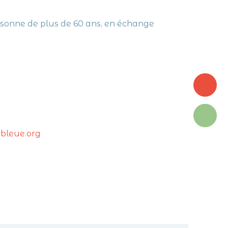
rsonne de plus de 60 ans, en échange
TROUVER
UNE
CONTACT
bleue.org
ASSOCIAT
COHABILI
PROCHE