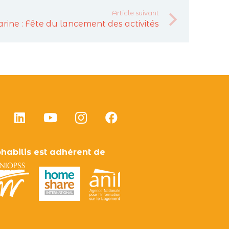
Article suivant
arine : Fête du lancement des activités
habilis est adhérent de